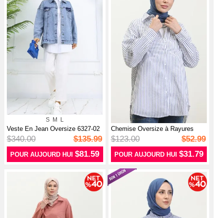
S
M
L
Veste En Jean Oversize 6327-02
Chemise Oversize à Rayures
Bleu...
4801-03 ...
$340.00
$135.99
$123.00
$52.99
$81.59
$31.79
POUR AUJOURD HUI
POUR AUJOURD HUI