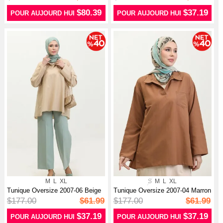
$80.39
$37.19
POUR AUJOURD HUI
POUR AUJOURD HUI
M
L
XL
S
M
L
XL
Tunique Oversize 2007-06 Beige
Tunique Oversize 2007-04 Marron
$177.00
$61.99
$177.00
$61.99
$37.19
$37.19
POUR AUJOURD HUI
POUR AUJOURD HUI