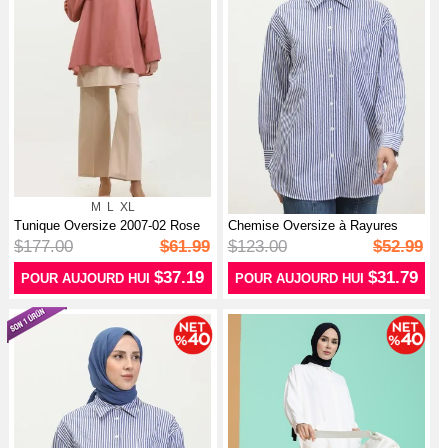
M
L
XL
Tunique Oversize 2007-02 Rose
Chemise Oversize à Rayures
Poudré
4803-03 ...
$177.00
$61.99
$123.00
$52.99
$37.19
$31.79
POUR AUJOURD HUI
POUR AUJOURD HUI