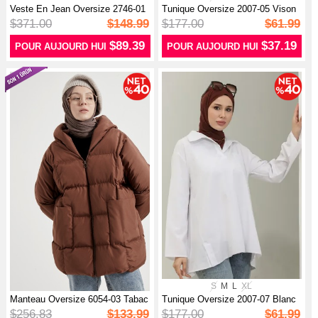
Veste En Jean Oversize 2746-01
Tunique Oversize 2007-05 Vison
Noir
$371.00
$148.99
$177.00
$61.99
$89.39
$37.19
POUR AUJOURD HUI
POUR AUJOURD HUI
S
M
L
XL
Manteau Oversize 6054-03 Tabac
Tunique Oversize 2007-07 Blanc
$256.83
$133.99
$177.00
$61.99