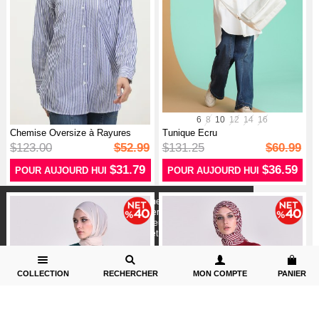
6
8
10
12
14
16
Chemise Oversize à Rayures
Tunique Ecru
4803-03 ...
$123.00
$52.99
$131.25
$60.99
$31.79
$36.59
POUR AUJOURD HUI
POUR AUJOURD HUI
X
Nous utilisons des cookies conformément aux
réglementations légales pour améliorer votre expérience
d`achat. Des informations détaillées peuvent être consultées
sur notre page,
Politique de cookies
et confidentialité.
COLLECTION
RECHERCHER
MON COMPTE
PANIER