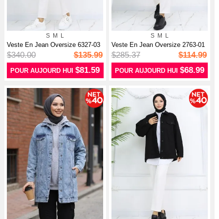
S
M
L
S
M
L
Veste En Jean Oversize 6327-03
Veste En Jean Oversize 2763-01
Bleu
Noir
$340.00
$135.99
$285.37
$114.99
$81.59
$68.99
POUR AUJOURD HUI
POUR AUJOURD HUI