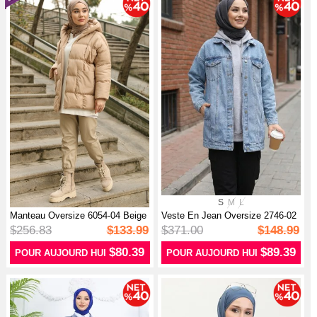
S
M
L
Manteau Oversize 6054-04 Beige
Veste En Jean Oversize 2746-02
Bleu...
$256.83
$133.99
$371.00
$148.99
$80.39
$89.39
POUR AUJOURD HUI
POUR AUJOURD HUI