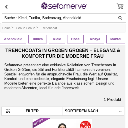
Suche : Kleid, Tunika, Badeanzug, Abendkleid
Home
>
Große Größe
>
Trenchcoat
Abendkleid
Tunika
Kleid
Hose
Abaya
Mantel
TRENCHCOATS IN GROßEN GRÖßEN – ELEGANZ &
KOMFORT FÜR DIE MODERNE FRAU
Sefamerve präsentiert eine exklusive Kollektion von Trenchcoats in
Großen Größen, die Stil und Funktionalität harmonisch vereinen.
Speziell entworfen für die anspruchsvolle Frau, die Wert auf Qualität,
Komfort und eine bedeckte, elegante Erscheinung legt. Unsere
Modelle bieten eine perfekte Balance aus klassischem Design und
modernen Akzenten, ideal für jede Jahreszeit.
1
Produkt
FILTER