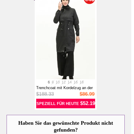
6
8
10
12
14
16
18
Trenchcoat mit Kordelzug an der
Tai...
$188.33
$86.99
$52.19
SPEZIELL FÜR HEUTE
Haben Sie das gewünschte Produkt nicht
gefunden?