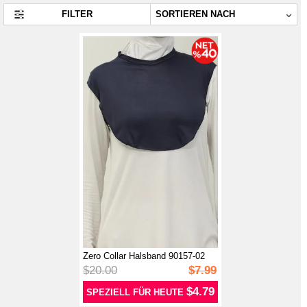
FILTER
Zero Collar Halsband 90157-02
Marin...
$20.00
$7.99
$4.79
SPEZIELL FÜR HEUTE