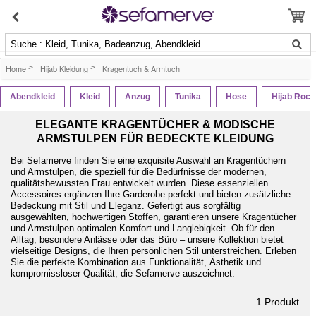
Suche : Kleid, Tunika, Badeanzug, Abendkleid
Home
>
Hijab Kleidung
>
Kragentuch & Armtuch
Abendkleid
Kleid
Anzug
Tunika
Hose
Hijab Rock
ELEGANTE KRAGENTÜCHER & MODISCHE
ARMSTULPEN FÜR BEDECKTE KLEIDUNG
Bei Sefamerve finden Sie eine exquisite Auswahl an Kragentüchern
und Armstulpen, die speziell für die Bedürfnisse der modernen,
qualitätsbewussten Frau entwickelt wurden. Diese essenziellen
Accessoires ergänzen Ihre Garderobe perfekt und bieten zusätzliche
Bedeckung mit Stil und Eleganz. Gefertigt aus sorgfältig
ausgewählten, hochwertigen Stoffen, garantieren unsere Kragentücher
und Armstulpen optimalen Komfort und Langlebigkeit. Ob für den
Alltag, besondere Anlässe oder das Büro – unsere Kollektion bietet
vielseitige Designs, die Ihren persönlichen Stil unterstreichen. Erleben
Sie die perfekte Kombination aus Funktionalität, Ästhetik und
kompromissloser Qualität, die Sefamerve auszeichnet.
1
Produkt