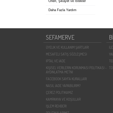
Öneri, Şikayet ve İstekler
Daha Fazla Yardım
SEFAMERVE
B
ÜYELIK VE KULLANIM ŞARTLARI
İL
MESAFELI SATIŞ SÖZLEŞMESI
YA
İPTAL VE İADE
TE
KIŞISEL VERILERIN KORUNMASI POLITIKASI -
TO
AYDINLATMA METNI
FACEBOOK SAYFA KURALLARI
NASIL İADE YAPABILIRIM?
ÇEREZ POLITIKAMIZ
KAMPANYA VE KOŞULLAR
İŞLEM REHBERI
POLİTİKALARIMIZ