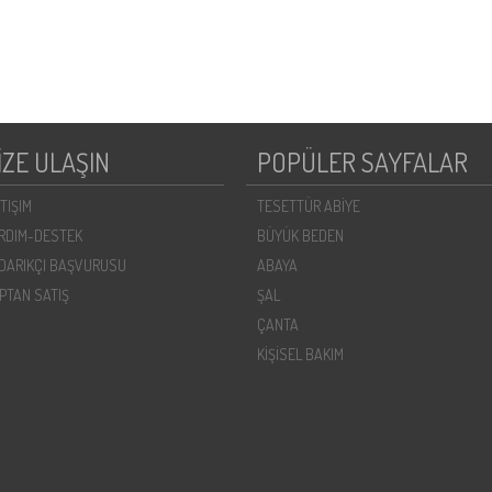
İZE ULAŞIN
POPÜLER SAYFALAR
ETIŞIM
TESETTÜR ABİYE
RDIM-DESTEK
BÜYÜK BEDEN
DARIKÇI BAŞVURUSU
ABAYA
PTAN SATIŞ
ŞAL
ÇANTA
KİŞİSEL BAKIM