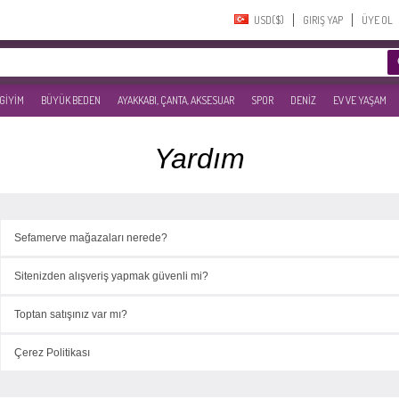
USD($)‎
GIRIŞ YAP
ÜYE OL
 GİYİM
BÜYÜK BEDEN
AYAKKABI, ÇANTA, AKSESUAR
SPOR
DENİZ
EV VE YAŞAM
Yardım
Sefamerve mağazaları nerede?
Sitenizden alışveriş yapmak güvenli mi?
Toptan satışınız var mı?
Çerez Politikası