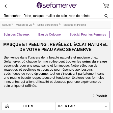
Rechercher : Robe, tunique, maillot de bain, robe de soirée
Accueil
>
Maison et Vie
>
Soins personnels
>
Masque et Peeling
Soin des Cheveux
Eau de Cologne
Spécial Pour les Femmes
MASQUE ET PEELING : RÉVÉLEZ L'ÉCLAT NATUREL
DE VOTRE PEAU AVEC SEFAMERVE
Bienvenue dans l'univers de la beauté naturelle et moderne chez
Sefamerve, où chaque femme voilée peut trouver les
soins du visage
essentiels pour une peau saine et lumineuse. Notre sélection de
masques et peelings
est conçue pour répondre aux besoins
spécifiques de votre épiderme, tout en s'inscrivant parfaitement dans
une routine beauté respectueuse et tendance. Explorez des formules
innovantes qui allient efficacité et douceur, pour une expérience de
soin unique et raffinée.
2
Produit
FILTRE