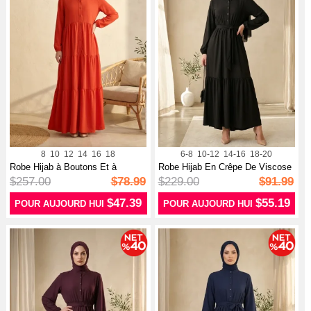
8
10
12
14
16
18
6-8
10-12
14-16
18-20
Robe Hijab à Boutons Et à
Robe Hijab En Crêpe De Viscose
Plusieurs...
Bout...
$257.00
$78.99
$229.00
$91.99
$47.39
$55.19
POUR AUJOURD HUI
POUR AUJOURD HUI