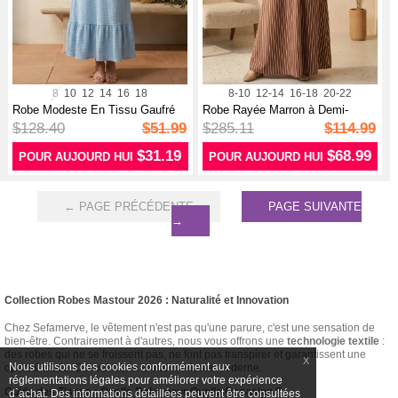
8
10
12
14
16
18
8-10
12-14
16-18
20-22
Robe Modeste En Tissu Gaufré
Robe Rayée Marron à Demi-
Avec M...
boutons Et...
$128.40
$51.99
$285.11
$114.99
$31.19
$68.99
POUR AUJOURD HUI
POUR AUJOURD HUI
← PAGE PRÉCÉDENTE
PAGE SUIVANTE
→
Collection Robes Mastour 2026 : Naturalité et Innovation
Chez Sefamerve, le vêtement n'est pas qu'une parure, c'est une sensation de
bien-être. Contrairement à d'autres, nous vous offrons une
technologie textile
:
des robes qui ne se froissent pas, ne font pas transpirer et garantissent une
X
Nous utilisons des cookies conformément aux
opacité totale. Découvrez la mode modeste moderne.
réglementations légales pour améliorer votre expérience
Guide des Tissus : Quelle Robe pour Quelle Occasion ?
d`achat. Des informations détaillées peuvent être consultées