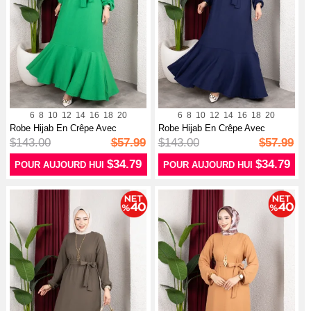
6
8
10
12
14
16
18
20
6
8
10
12
14
16
18
20
Robe Hijab En Crêpe Avec
Robe Hijab En Crêpe Avec
Manches Et...
Manches Et...
$143.00
$57.99
$143.00
$57.99
$34.79
$34.79
POUR AUJOURD HUI
POUR AUJOURD HUI