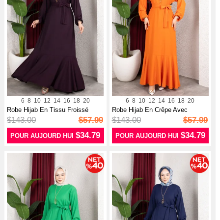
6
8
10
12
14
16
18
20
6
8
10
12
14
16
18
20
Robe Hijab En Tissu Froissé
Robe Hijab En Crêpe Avec
Avec Ma...
Manches él...
$143.00
$57.99
$143.00
$57.99
$34.79
$34.79
POUR AUJOURD HUI
POUR AUJOURD HUI