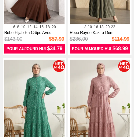
6
8
10
12
14
16
18
20
8-10
16-18
20-22
Robe Hijab En Crêpe Avec
Robe Rayée Kaki à Demi-
Manches Et...
boutonnage E...
$143.00
$57.99
$286.00
$114.99
$34.79
$68.99
POUR AUJOURD HUI
POUR AUJOURD HUI