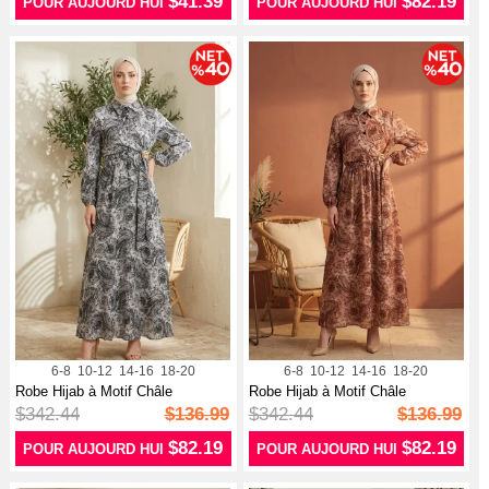
$41.39
$82.19
POUR AUJOURD HUI
POUR AUJOURD HUI
6-8
10-12
14-16
18-20
6-8
10-12
14-16
18-20
Robe Hijab à Motif Châle
Robe Hijab à Motif Châle
Boutonnée ...
Boutonnée ...
$342.44
$136.99
$342.44
$136.99
$82.19
$82.19
POUR AUJOURD HUI
POUR AUJOURD HUI