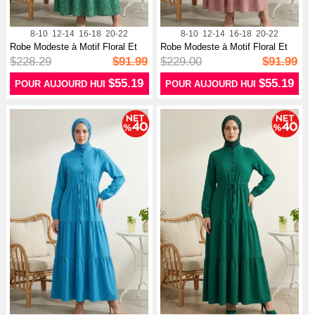
8-10
12-14
16-18
20-22
8-10
12-14
16-18
20-22
Robe Modeste à Motif Floral Et
Robe Modeste à Motif Floral Et
Cein...
Cein...
$228.29
$91.99
$229.00
$91.99
$55.19
$55.19
POUR AUJOURD HUI
POUR AUJOURD HUI