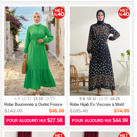
6-8
10-12
14-16
18-20
6-8
10-12
14-16
18-20
Robe Boutonnée à Ourlet Fronce
Robe Hijab En Viscose à Motif
0351...
Cœur ...
$143.00
$45.99
$185.48
$74.99
$27.59
$44.99
POUR AUJOURD HUI
POUR AUJOURD HUI