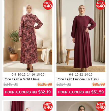
6-8
10-12
14-16
18-20
6-8
10-12
14-16
Robe Hijab à Motif Châle
Robe Hijab Froncée En Tissu
Boutonnée ...
Froncé ...
$343.00
$136.99
$214.02
$85.99
$82.19
$51.59
POUR AUJOURD HUI
POUR AUJOURD HUI