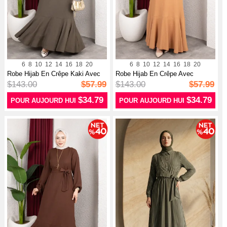
6
8
10
12
14
16
18
20
6
8
10
12
14
16
18
20
Robe Hijab En Crêpe Kaki Avec
Robe Hijab En Crêpe Avec
Manch...
Manches él...
$143.00
$57.99
$143.00
$57.99
$34.79
$34.79
POUR AUJOURD HUI
POUR AUJOURD HUI