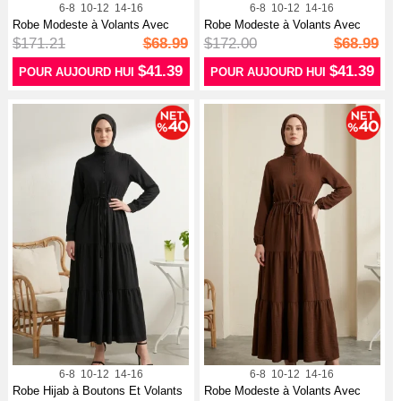
6-8
10-12
14-16
6-8
10-12
14-16
Robe Modeste à Volants Avec
Robe Modeste à Volants Avec
Ceintur...
Ceintur...
$171.21
$68.99
$172.00
$68.99
$41.39
$41.39
POUR AUJOURD HUI
POUR AUJOURD HUI
6-8
10-12
14-16
6-8
10-12
14-16
Robe Hijab à Boutons Et Volants
Robe Modeste à Volants Avec