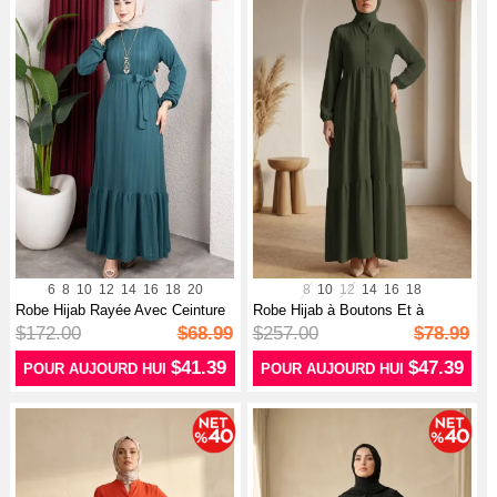
6
8
10
12
14
16
18
20
8
10
12
14
16
18
Robe Hijab Rayée Avec Ceinture
Robe Hijab à Boutons Et à
En C...
Plusieurs...
$172.00
$68.99
$257.00
$78.99
$41.39
$47.39
POUR AUJOURD HUI
POUR AUJOURD HUI