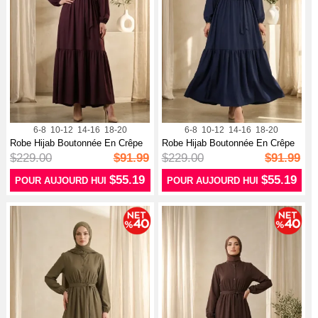
6-8
10-12
14-16
18-20
6-8
10-12
14-16
18-20
Robe Hijab Boutonnée En Crêpe
Robe Hijab Boutonnée En Crêpe
De Vi...
De Vi...
$229.00
$91.99
$229.00
$91.99
$55.19
$55.19
POUR AUJOURD HUI
POUR AUJOURD HUI