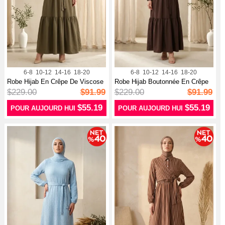
6-8
10-12
14-16
18-20
6-8
10-12
14-16
18-20
Robe Hijab En Crêpe De Viscose
Robe Hijab Boutonnée En Crêpe
Kaki...
De Vi...
$229.00
$91.99
$229.00
$91.99
$55.19
$55.19
POUR AUJOURD HUI
POUR AUJOURD HUI