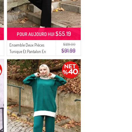
$55.19
POUR AUJOURD HUI
$329.00
Ensemble Deux Pièces
$91.99
Tunique Et Pantalon En
Tricot à Détails Floraux
1028-03 Noir