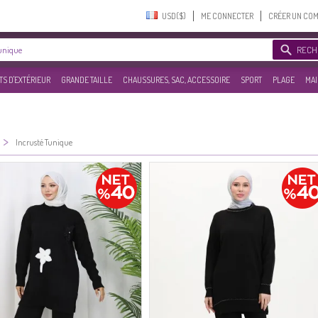
USD($)‎
ME CONNECTER
CRÉER UN CO
RECH
S D'EXTÉRIEUR
GRANDE TAILLE
CHAUSSURES, SAC, ACCESSOIRE
SPORT
PLAGE
MAI
>
Incrusté Tunique