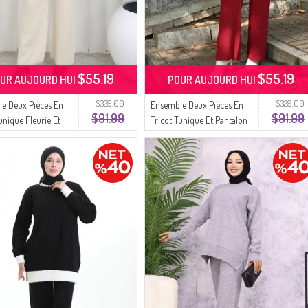
$55.19
$55.19
UR AUJOURD HUI
POUR AUJOURD HUI
$329.00
$329.00
e Deux Pièces En
Ensemble Deux Pièces En
$91.99
$91.99
unique Fleurie Et
Tricot Tunique Et Pantalon
n Beige 1077-01
Brodés De Perles 1021-04
Bordeaux