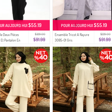
$55.19
$55.19
UR AUJOURD HUI
POUR AUJOURD HUI
$329.00
$229.00
e Deux Pièces
Ensemble Tricot A Rayure
$91.99
$91.99
 Et Pantalon En
3085-01 Gris
rné De Perles 1011-