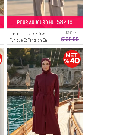
$82.19
POUR AUJOURD HUI
$342.44
Ensemble Deux Pièces
$136.99
Tunique Et Pantalon En
Tissu Oysho 5110-01 Beige