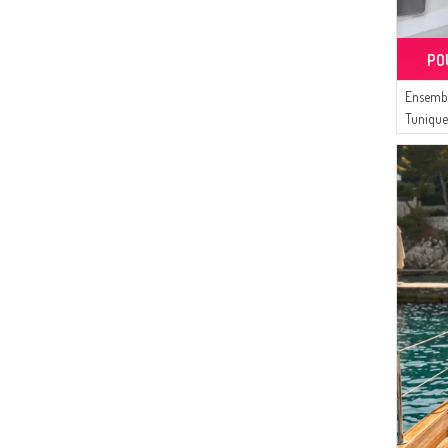
(1)
COULEUR LILAS
(6)
CKS
(1)
COULEUR CANNELLE
(3)
Duru
PO
(1)
COULEUR SAFRAN
(2)
Buğlem
(1)
LILA CLAIR
Ensembl
(2)
NAZRALİNA
(1)
Tunique
COULEUR AUBERGINE
(1)
Cashcara
Tissu S
(1)
PLUM CLAIR
(1)
Oyya
(1)
VERT
(1)
DEKA
(1)
ROSE POUDRE
(1)
ROSE FONCÉ
(1)
BRUN FONCÉ
(1)
VERT MENTHE FONCÉ