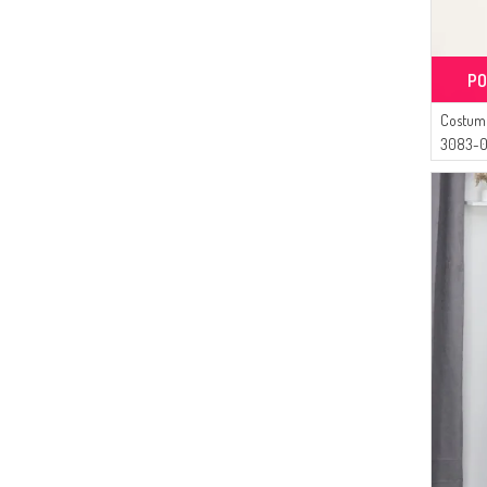
(2)
TERRE
(68)
AYMİRA
(2)
VERT FONCÉ
(65)
Sefamerve
(2)
BLEU BÉBÉ
PO
(57)
Pinkrose
(2)
CAMEL
(54)
Costume
Respiro
(2)
BISCUIT
3083-0
(37)
SAMARA
(2)
KHAKI FONCÉ
(36)
ECESUN
(2)
ROSE ORANGE PÂLE
(33)
İPEKÇE
(2)
GRIS ARGENTÉ
(32)
DLC TEKSTİL
(1)
VISON CLAIR
(26)
Bürün
(1)
BEIGE CLAIR
(19)
Dilber
(1)
VERT NILE
(17)
Tubanur Özdemir
(1)
VERT NEON
(17)
Gözde Giyim
(1)
VERT JAUNÂTRE
(16)
BUTİK SUDE
(1)
VERT OLIVE
(16)
BENGUEN
(1)
ROSE PÂLE FONCÉ
(13)
Mihrişah
(1)
OR
(10)
Enderun