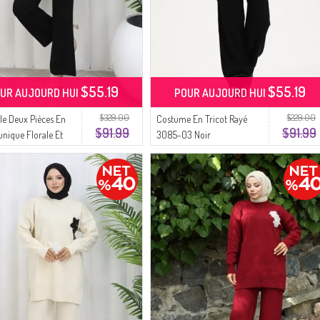
$55.19
$55.19
UR AUJOURD HUI
POUR AUJOURD HUI
$329.00
$229.00
e Deux Pièces En
Costume En Tricot Rayé
$91.99
$91.99
unique Florale Et
3085-03 Noir
n 1077-02 Noir