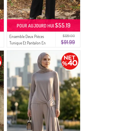
$55.19
POUR AUJOURD HUI
$329.00
Ensemble Deux Pièces
$91.99
Tunique Et Pantalon En
Tricot Brodé De Perles 1021-
08 Noir