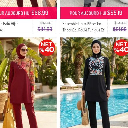
$68.99
$55.19
UR AUJOURD HUI
POUR AUJOURD HUI
$371.00
$329.00
de Bain Hijab
Ensemble Deux Pièces En
$114.99
$91.99
ux
Tricot Col Roulé Tunique Et
Pantalon 1015-03 Gris