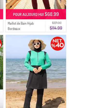
$68.99
POUR AUJOURD HUI
$371.00
Maillot de Bain Hijab
$114.99
Bordeaux