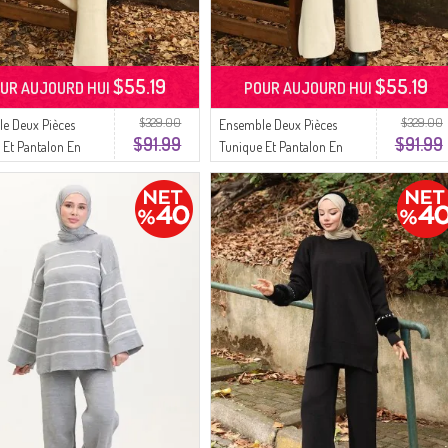
$55.19
$55.19
UR AUJOURD HUI
POUR AUJOURD HUI
$329.00
$329.00
e Deux Pièces
Ensemble Deux Pièces
$91.99
$91.99
 Et Pantalon En
Tunique Et Pantalon En
rodé De Perles 1021-
Tricot Orné De Perles 1025-
e
03 Beige