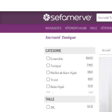
NOUVEAUTES
VÊTEMENTS HIJAB
VOILE
VÊTEMENT
Incrusté Tunique
Accueil
CATEGORIE
(865)
Ensemble
(781)
Tunique
(89)
Maillot de Bain Hijab
(85)
Tricot
(53)
Robe Hijab
(41)
Chemise
TAILLE
(35)
Survêtement
(63)
(23)
3XL
Blouse