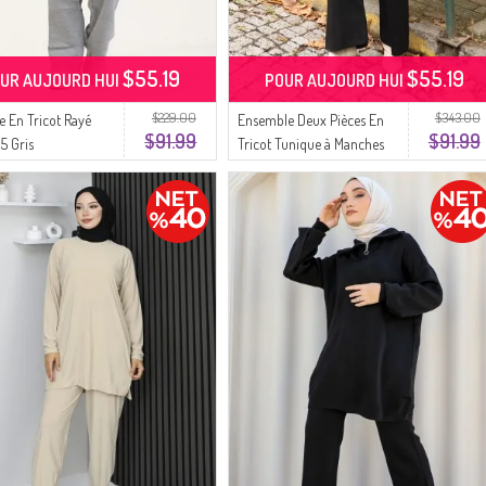
$55.19
$55.19
UR AUJOURD HUI
POUR AUJOURD HUI
$229.00
$343.00
 En Tricot Rayé
Ensemble Deux Pièces En
$91.99
$91.99
5 Gris
Tricot Tunique à Manches
Raglan Et Pantalon 1054-02
Noir