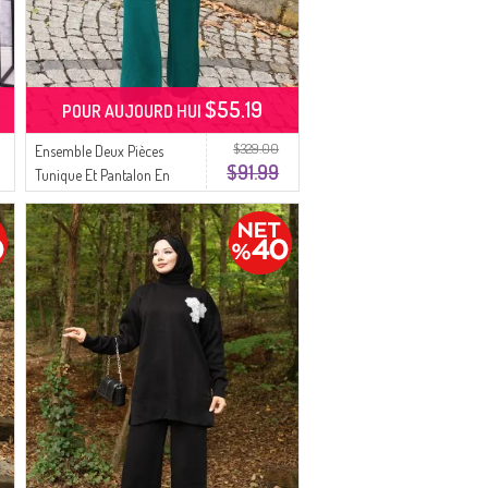
$55.19
POUR AUJOURD HUI
$329.00
Ensemble Deux Pièces
$91.99
Tunique Et Pantalon En
Tricot Orné De Perles 1011-01
Pétrole