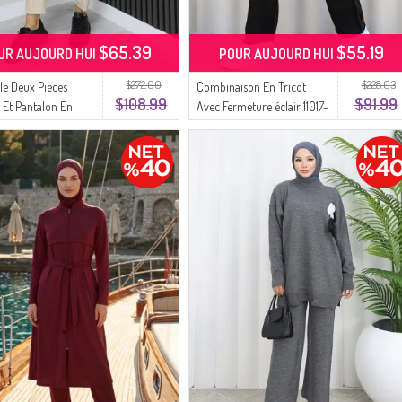
$65.39
$55.19
UR AUJOURD HUI
POUR AUJOURD HUI
$272.00
$228.03
e Deux Pièces
Combinaison En Tricot
$108.99
$91.99
 Et Pantalon En
Avec Fermeture éclair 11017-
able Beige 20061-03
04 Noir