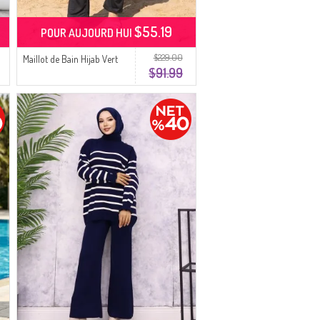
$55.19
POUR AUJOURD HUI
$229.00
Maillot de Bain Hijab Vert
$91.99