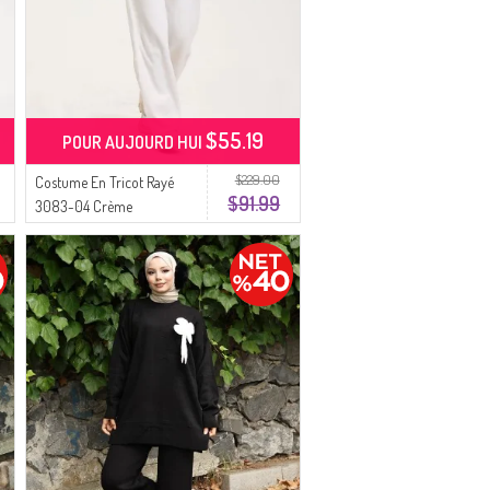
$55.19
POUR AUJOURD HUI
$229.00
Costume En Tricot Rayé
$91.99
3083-04 Crème