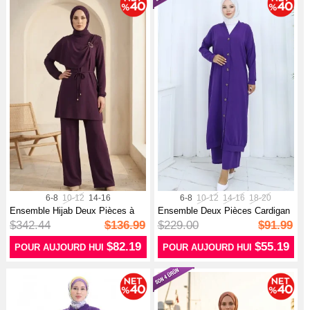
6-8
10-12
14-16
6-8
10-12
14-16
18-20
Ensemble Hijab Deux Pièces à
Ensemble Deux Pièces Cardigan
Lacets...
Bouto...
$342.44
$136.99
$229.00
$91.99
$82.19
$55.19
POUR AUJOURD HUI
POUR AUJOURD HUI