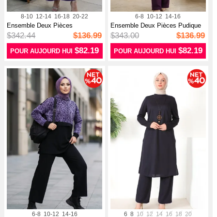
8-10
12-14
16-18
20-22
6-8
10-12
14-16
Ensemble Deux Pièces
Ensemble Deux Pièces Pudique
Chemisier Et J...
Avec T...
$342.44
$136.99
$343.00
$136.99
$82.19
$82.19
POUR AUJOURD HUI
POUR AUJOURD HUI
6-8
10-12
14-16
6
8
10
12
14
16
18
20