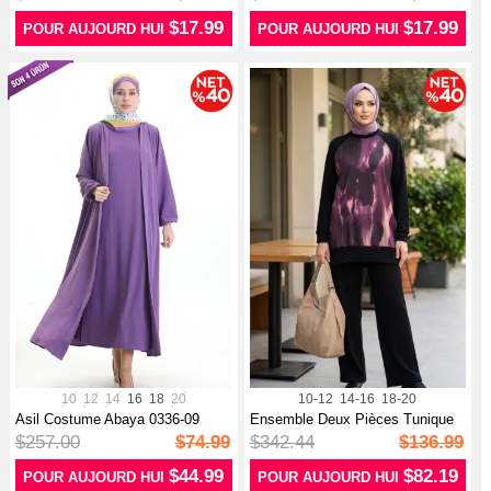
$17.99
$17.99
POUR AUJOURD HUI
POUR AUJOURD HUI
10
12
14
16
18
20
10-12
14-16
18-20
Asil Costume Abaya 0336-09
Ensemble Deux Pièces Tunique
Pourpre
Plissé...
$257.00
$74.99
$342.44
$136.99
$44.99
$82.19
POUR AUJOURD HUI
POUR AUJOURD HUI