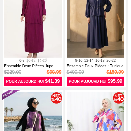
6-8
10-12
14-16
8-10
12-14
16-18
20-22
Ensemble Deux Pièces Jupe
Ensemble Deux Pièces : Tunique
Tunique P...
Et J...
$229.00
$68.99
$400.00
$159.99
$41.39
$95.99
POUR AUJOURD HUI
POUR AUJOURD HUI