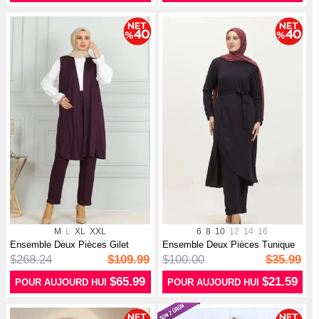
M
L
XL
XXL
6
8
10
12
14
16
Ensemble Deux Pièces Gilet
Ensemble Deux Pièces Tunique
Pantalon...
Pantal...
$268.24
$109.99
$100.00
$35.99
$65.99
$21.59
POUR AUJOURD HUI
POUR AUJOURD HUI