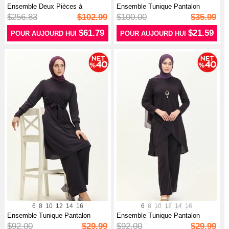
Ensemble Deux Pièces à
Ensemble Tunique Pantalon
Capuche Impr...
8585-06 P...
$256.83
$102.99
$100.00
$35.99
$61.79
$21.59
POUR AUJOURD HUI
POUR AUJOURD HUI
6
8
10
12
14
16
6
8
10
12
14
16
Ensemble Tunique Pantalon
Ensemble Tunique Pantalon
0690-02 P...
0704-05 P...
$92.00
$29.99
$92.00
$29.99