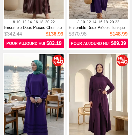
8-10
12-14
16-18
20-22
8-10
12-14
16-18
20-22
Ensemble Deux Pièces Chemise
Ensemble Deux Pièces Tunique
Rayée ...
Et Jup...
$342.44
$136.99
$370.98
$148.99
$82.19
$89.39
POUR AUJOURD HUI
POUR AUJOURD HUI