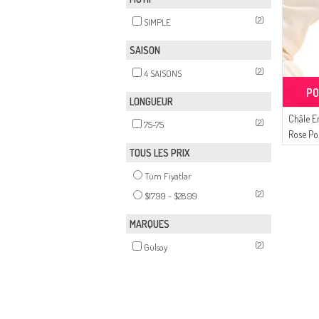
(2)
SIMPLE
SAISON
(2)
4 SAISONS
PO
LONGUEUR
Châle 
(2)
75-75
Rose Po
TOUS LES PRIX
Tüm Fiyatlar
(2)
$17.99 - $28.99
MARQUES
(2)
Gülsoy