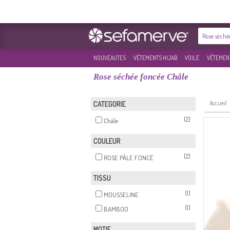
NOUVEAUTES
VÊTEMENTS HIJAB
VOILE
VÊTEMENT
Rose séchée foncée Châle
Accueil
CATEGORIE
(2)
Châle
COULEUR
(2)
ROSE PÂLE FONCÉ
TISSU
(1)
MOUSSELINE
(1)
BAMBOO
MOTIF