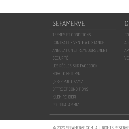
SEFAMERVE
C
TERMES ET CONDITIONS
CO
CONTRAT DE VENTE À DISTANCE
Ai
ANNULATION ET REMBOURSEMENT
AP
SECURITÉ
VE
LES RÈGLES SUR FACEBOOK
HOW TO RETURN?
ÇEREZ POLITIKAMIZ
OFFRE ET CONDITIONS
İŞLEM REHBERI
POLİTİKALARIMIZ
© 2026 SEFAMERVE.COM , ALL RIGHTS RESERVE