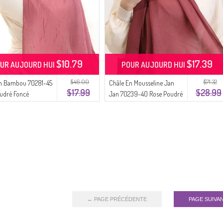
$10.79
$17.39
UR AUJOURD HUI
POUR AUJOURD HUI
$46.00
$71.32
En Bambou 70281-45
Châle En Mousseline Jan
$17.99
$28.99
udré Foncé
Jan 70239-40 Rose Poudré
Foncé
← PAGE PRÉCÉDENTE
PAGE SUIVA