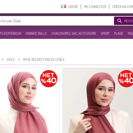
USD($)‎
ME CONNECTER
CRÉER UN CO
RECH
S D'EXTÉRIEUR
GRANDE TAILLE
CHAUSSURES, SAC, ACCESSOIRE
SPORT
PLAGE
MAI
>
>
VOILE
ROSE SÉCHÉE FONCÉE CHÂLE