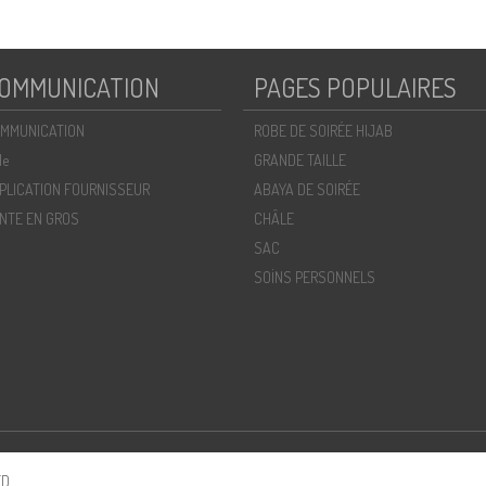
OMMUNICATION
PAGES POPULAIRES
MMUNICATION
ROBE DE SOIRÉE HIJAB
de
GRANDE TAILLE
PLICATION FOURNISSEUR
ABAYA DE SOIRÉE
NTE EN GROS
CHÂLE
SAC
SOİNS PERSONNELS
D.