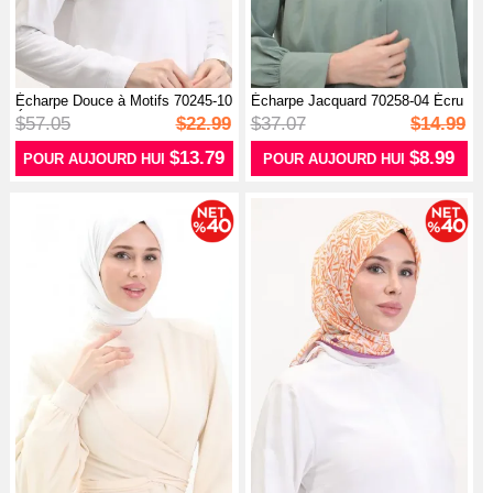
Écharpe Douce à Motifs 70245-10
Écharpe Jacquard 70258-04 Écru
Écr...
$57.05
$22.99
$37.07
$14.99
$13.79
$8.99
POUR AUJOURD HUI
POUR AUJOURD HUI