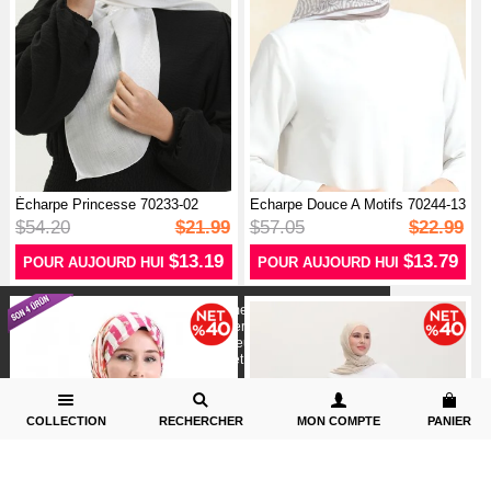
Écharpe Princesse 70233-02
Echarpe Douce A Motifs 70244-13
Ecru
Ter...
$54.20
$21.99
$57.05
$22.99
$13.19
$13.79
POUR AUJOURD HUI
POUR AUJOURD HUI
X
Nous utilisons des cookies conformément aux
réglementations légales pour améliorer votre expérience
d`achat. Des informations détaillées peuvent être consultées
sur notre page,
Politique de cookies
et confidentialité.
COLLECTION
RECHERCHER
MON COMPTE
PANIER