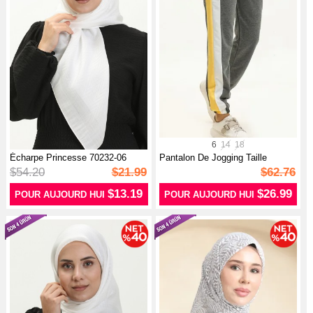
6
14
18
Écharpe Princesse 70232-06
Pantalon De Jogging Taille
Ecru
Elastiqu...
$54.20
$21.99
$62.76
$13.19
$26.99
POUR AUJOURD HUI
POUR AUJOURD HUI