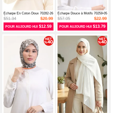
Écharpe En Coton Doux 70282-26
Écharpe Douce à Motifs 70259-05
Écru
Écr...
$51.34
$20.99
$57.05
$22.99
$12.59
$13.79
POUR AUJOURD HUI
POUR AUJOURD HUI