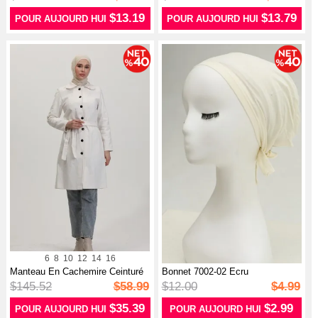
$13.19
$13.79
POUR AUJOURD HUI
POUR AUJOURD HUI
6
8
10
12
14
16
Manteau En Cachemire Ceinturé
Bonnet 7002-02 Ecru
5502-...
$145.52
$58.99
$12.00
$4.99
$35.39
$2.99
POUR AUJOURD HUI
POUR AUJOURD HUI