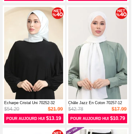
Echarpe Cristal Uni 70252-32
Châle Jazz En Coton 70257-12
Ecru
Écru
$54.20
$21.99
$42.78
$17.99
$13.19
$10.79
POUR AUJOURD HUI
POUR AUJOURD HUI