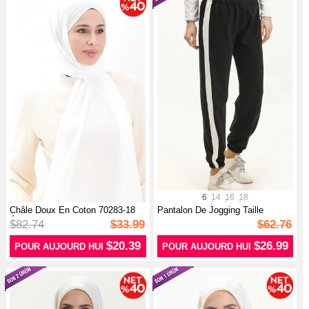
6
14
16
18
Châle Doux En Coton 70283-18
Pantalon De Jogging Taille
Écru
Elastiqu...
$82.74
$33.99
$62.76
$20.39
$26.99
POUR AUJOURD HUI
POUR AUJOURD HUI