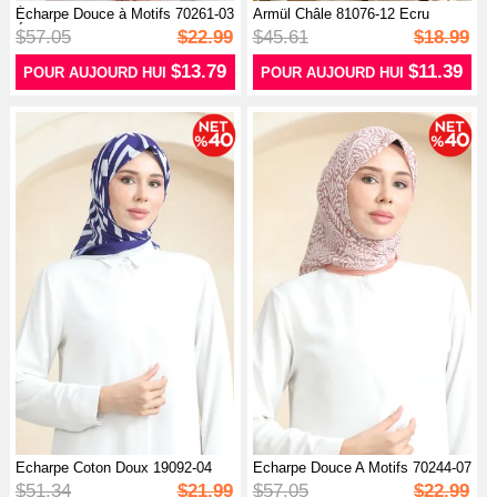
Écharpe Douce à Motifs 70261-03
Armül Châle 81076-12 Ecru
Écr...
$57.05
$22.99
$45.61
$18.99
$13.79
$11.39
POUR AUJOURD HUI
POUR AUJOURD HUI
Echarpe Coton Doux 19092-04
Echarpe Douce A Motifs 70244-07
Bleu Ma...
Pea...
$51.34
$21.99
$57.05
$22.99