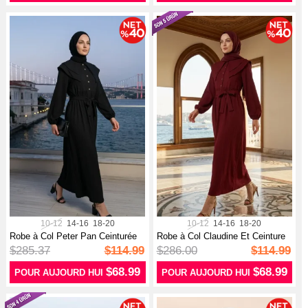
10-12
14-16
18-20
10-12
14-16
18-20
Robe à Col Peter Pan Ceinturée
Robe à Col Claudine Et Ceinture
2252...
225...
$285.37
$114.99
$286.00
$114.99
$68.99
$68.99
POUR AUJOURD HUI
POUR AUJOURD HUI