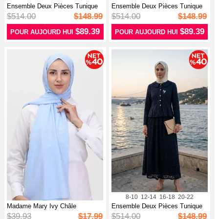
Ensemble Deux Pièces Tunique
Ensemble Deux Pièces Tunique
Et Jup...
Et Jup...
$514.00
$148.99
$514.00
$148.99
$89.39
$89.39
POUR AUJOURD HUI
POUR AUJOURD HUI
8-10
12-14
16-18
20-22
Madame Mary Ivy Châle
Ensemble Deux Pièces Tunique
Jacquard 1908...
Et Jup...
$39.93
$17.99
$514.00
$148.99