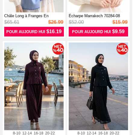
Châle Long à Franges En
Écharpe Marrakech 70284-08
Viscose 703...
Bleu Béb...
$65.61
$26.99
$52.00
$15.99
$16.19
$9.59
POUR AUJOURD HUI
POUR AUJOURD HUI
8-10
12-14
16-18
20-22
8-10
12-14
16-18
20-22