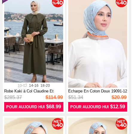
10-12
14-16
18-20
Robe Kaki à Col Claudine Et
Écharpe En Coton Doux 19091-12
Ceintur...
Viso...
$285.37
$114.99
$51.34
$20.99
$68.99
$12.59
POUR AUJOURD HUI
POUR AUJOURD HUI