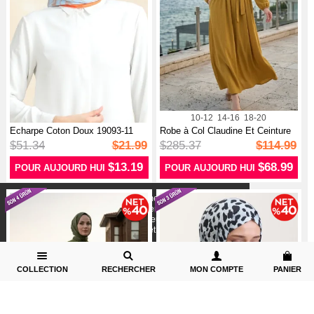
10-12
14-16
18-20
Echarpe Coton Doux 19093-11
Robe à Col Claudine Et Ceinture
Vison B...
225...
$51.34
$21.99
$285.37
$114.99
$13.19
$68.99
POUR AUJOURD HUI
POUR AUJOURD HUI
X
Nous utilisons des cookies conformément aux
réglementations légales pour améliorer votre expérience
d`achat. Des informations détaillées peuvent être consultées
sur notre page,
Politique de cookies
et confidentialité.
COLLECTION
RECHERCHER
MON COMPTE
PANIER