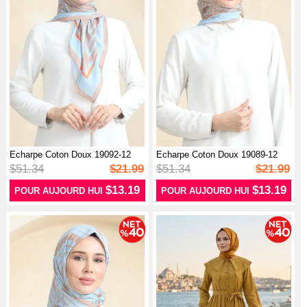
Echarpe Coton Doux 19092-12
Echarpe Coton Doux 19089-12
Vison B...
Vison B...
$51.34
$21.99
$51.34
$21.99
$13.19
$13.19
POUR AUJOURD HUI
POUR AUJOURD HUI