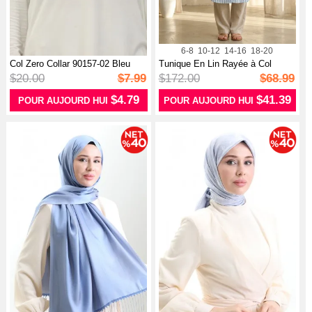
6-8
10-12
14-16
18-20
Col Zero Collar 90157-02 Bleu
Tunique En Lin Rayée à Col
Marine
Chemise ...
$20.00
$7.99
$172.00
$68.99
$4.79
$41.39
POUR AUJOURD HUI
POUR AUJOURD HUI