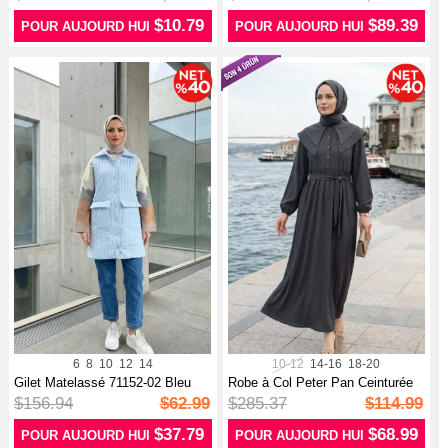
$10.79
$89.39
POUR AUJOURD HUI
POUR AUJOURD HUI
6
8
10
12
14
10-12
14-16
18-20
Gilet Matelassé 71152-02 Bleu
Robe à Col Peter Pan Ceinturée
Clair
2252...
$156.94
$62.99
$285.37
$114.99
$37.79
$68.99
POUR AUJOURD HUI
POUR AUJOURD HUI