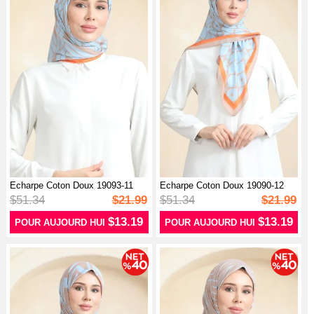
Echarpe Coton Doux 19093-11
Echarpe Coton Doux 19090-12
Vison B...
Vison B...
$51.34
$21.99
$51.34
$21.99
$13.19
$13.19
POUR AUJOURD HUI
POUR AUJOURD HUI