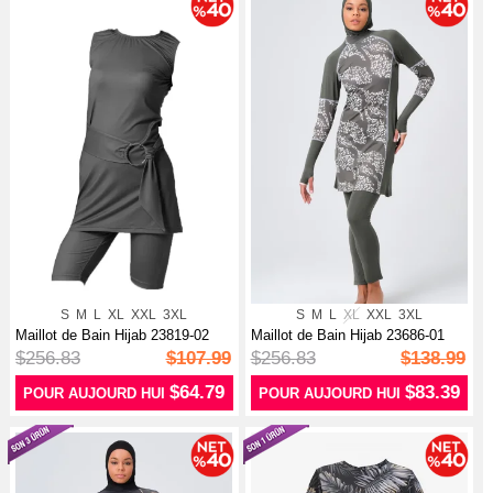
S
M
L
XL
XXL
3XL
S
M
L
XL
XXL
3XL
Maillot de Bain Hijab 23819-02
Maillot de Bain Hijab 23686-01
Noir
Khaki
$256.83
$107.99
$256.83
$138.99
$64.79
$83.39
POUR AUJOURD HUI
POUR AUJOURD HUI