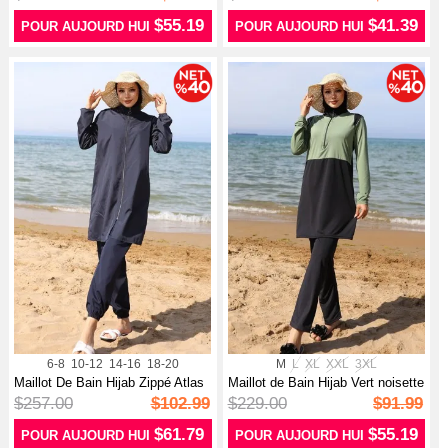
$55.19
$41.39
POUR AUJOURD HUI
POUR AUJOURD HUI
6-8
10-12
14-16
18-20
M
L
XL
XXL
3XL
Maillot De Bain Hijab Zippé Atlas
Maillot de Bain Hijab Vert noisette
L...
$257.00
$102.99
$229.00
$91.99
$61.79
$55.19
POUR AUJOURD HUI
POUR AUJOURD HUI