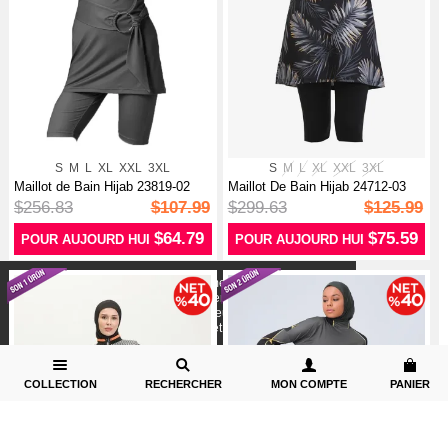
S
M
L
XL
XXL
3XL
S
M
L
XL
XXL
3XL
Maillot de Bain Hijab 23819-02
Maillot De Bain Hijab 24712-03
Noir
Anth...
$256.83
$107.99
$299.63
$125.99
$64.79
$75.59
POUR AUJOURD HUI
POUR AUJOURD HUI
X
Nous utilisons des cookies conformément aux
réglementations légales pour améliorer votre expérience
d`achat. Des informations détaillées peuvent être consultées
sur notre page,
Politique de cookies
et confidentialité.
COLLECTION
RECHERCHER
MON COMPTE
PANIER