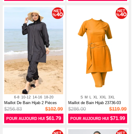
6-8
10-12
14-16
18-20
S
M
L
XL
XXL
3XL
Maillot De Bain Hijab 2 Pièces
Maillot de Bain Hijab 23736-03
Atla...
Orange
$256.83
$102.99
$286.00
$119.99
$61.79
$71.99
POUR AUJOURD HUI
POUR AUJOURD HUI