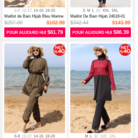
6-8
10-12
14-16
18-20
S
M
L
XL
XXL
3XL
Maillot de Bain Hijab Bleu Marine
Maillot De Bain Hijab 24618-01
Fauve
$257.00
$102.99
$342.44
$143.99
$61.79
$86.39
POUR AUJOURD HUI
POUR AUJOURD HUI
6-8
10-12
14-16
18-20
M
L
XL
XXL
3XL