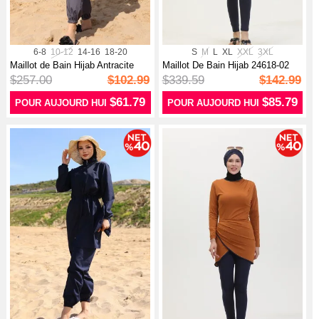
6-8
10-12
14-16
18-20
S
M
L
XL
XXL
3XL
Maillot de Bain Hijab Antracite
Maillot De Bain Hijab 24618-02
Pétr...
$257.00
$102.99
$339.59
$142.99
$61.79
$85.79
POUR AUJOURD HUI
POUR AUJOURD HUI