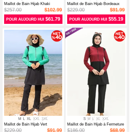
Maillot de Bain Hijab Khaki
Maillot de Bain Hijab Bordeaux
$257.00
$102.99
$229.00
$91.99
$61.79
$55.19
POUR AUJOURD HUI
POUR AUJOURD HUI
M
L
XL
XXL
3XL
S
M
L
XL
XXL
Maillot de Bain Hijab Vert
Maillot de Bain Hijab à Fermeture
2...
$229.00
$91.99
$186.00
$68.99