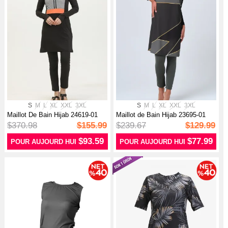
S
M
L
XL
XXL
3XL
S
M
L
XL
XXL
3XL
Maillot De Bain Hijab 24619-01
Maillot de Bain Hijab 23695-01
Noir
Khaki
$370.98
$155.99
$239.67
$129.99
$93.59
$77.99
POUR AUJOURD HUI
POUR AUJOURD HUI